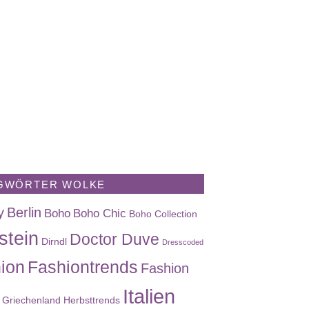
GWÖRTER WOLKE
y
Berlin
Boho
Boho Chic
Boho Collection
stein
Doctor Duve
Dirndl
Dresscoded
ion
Fashiontrends
Fashion
Italien
Griechenland
Herbsttrends