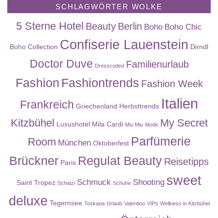
SCHLAGWÖRTER WOLKE
5 Sterne Hotel
Beauty
Berlin
Boho
Boho Chic
Confiserie Lauenstein
Boho Collection
Dirndl
Doctor Duve
Familienurlaub
Dresscoded
Fashion
Fashiontrends
Fashion Week
Italien
Frankreich
Griechenland
Herbsttrends
Kitzbühel
My Secret
Luxushotel
Mila Cardi
Miu Miu
Mode
Parfümerie
Room
München
Oktoberfest
Brückner
Regulat Beauty
Reisetipps
Paris
sweet
Schmuck
Shooting
Saint Tropez
Schatzi
Schuhe
deluxe
Tegernsee
Toskana
Urlaub
Valentino
VIPs
Wellness in Kitzbühel