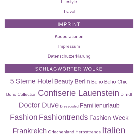
Lifestyle
Travel
IMPRINT
Kooperationen
Impressum
Datenschutzerklärung
SCHLAGWÖRTER WOLKE
5 Sterne Hotel
Beauty
Berlin
Boho
Boho Chic
Confiserie Lauenstein
Boho Collection
Dirndl
Doctor Duve
Familienurlaub
Dresscoded
Fashion
Fashiontrends
Fashion Week
Italien
Frankreich
Griechenland
Herbsttrends