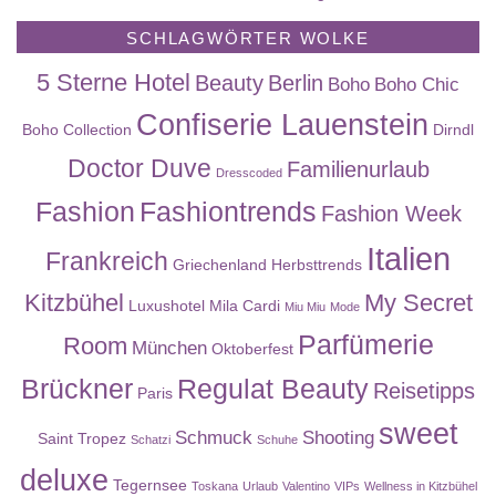
SCHLAGWÖRTER WOLKE
5 Sterne Hotel
Beauty
Berlin
Boho
Boho Chic
Confiserie Lauenstein
Boho Collection
Dirndl
Doctor Duve
Familienurlaub
Dresscoded
Fashion
Fashiontrends
Fashion Week
Italien
Frankreich
Griechenland
Herbsttrends
Kitzbühel
My Secret
Luxushotel
Mila Cardi
Miu Miu
Mode
Parfümerie
Room
München
Oktoberfest
Brückner
Regulat Beauty
Reisetipps
Paris
sweet
Schmuck
Shooting
Saint Tropez
Schatzi
Schuhe
deluxe
Tegernsee
Toskana
Urlaub
Valentino
VIPs
Wellness in Kitzbühel