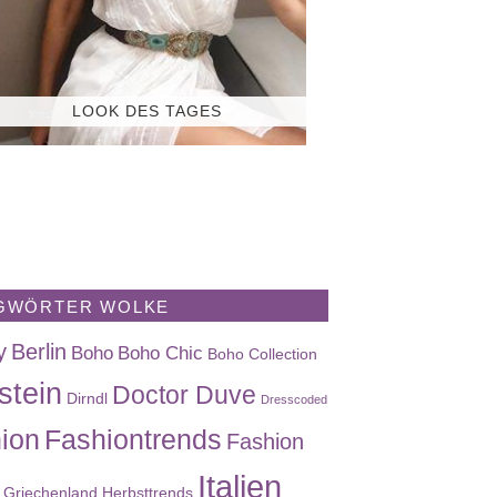
LOOK DES TAGES
GWÖRTER WOLKE
y
Berlin
Boho
Boho Chic
Boho Collection
stein
Doctor Duve
Dirndl
Dresscoded
ion
Fashiontrends
Fashion
Italien
Griechenland
Herbsttrends