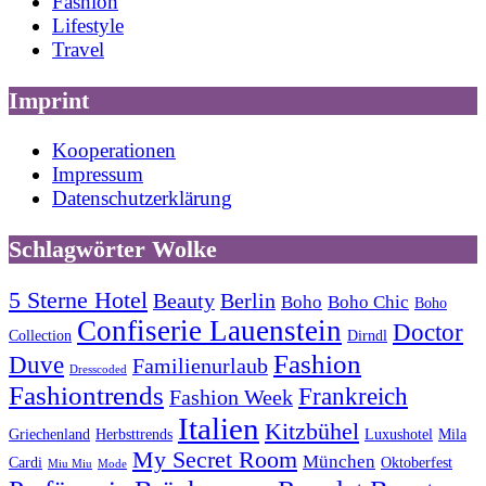
Fashion
Lifestyle
Travel
Imprint
Kooperationen
Impressum
Datenschutzerklärung
Schlagwörter Wolke
5 Sterne Hotel
Beauty
Berlin
Boho
Boho Chic
Boho
Confiserie Lauenstein
Doctor
Collection
Dirndl
Fashion
Duve
Familienurlaub
Dresscoded
Fashiontrends
Frankreich
Fashion Week
Italien
Kitzbühel
Griechenland
Herbsttrends
Luxushotel
Mila
My Secret Room
München
Cardi
Oktoberfest
Miu Miu
Mode