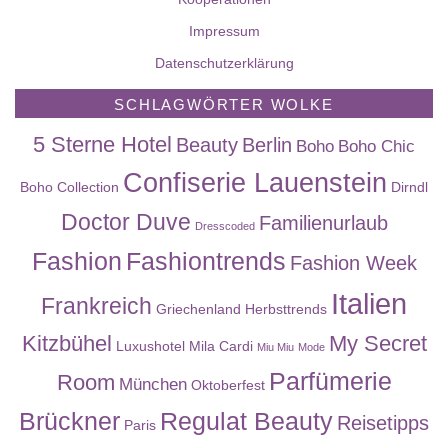
Impressum
Datenschutzerklärung
SCHLAGWÖRTER WOLKE
5 Sterne Hotel
Beauty
Berlin
Boho
Boho Chic
Confiserie Lauenstein
Boho Collection
Dirndl
Doctor Duve
Familienurlaub
Dresscoded
Fashion
Fashiontrends
Fashion Week
Italien
Frankreich
Griechenland
Herbsttrends
Kitzbühel
My Secret
Luxushotel
Mila Cardi
Miu Miu
Mode
Parfümerie
Room
München
Oktoberfest
Brückner
Regulat Beauty
Reisetipps
Paris