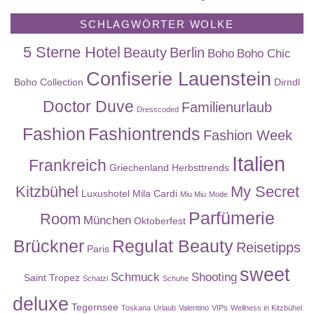
SCHLAGWÖRTER WOLKE
5 Sterne Hotel
Beauty
Berlin
Boho
Boho Chic
Confiserie Lauenstein
Boho Collection
Dirndl
Doctor Duve
Familienurlaub
Dresscoded
Fashion
Fashiontrends
Fashion Week
Italien
Frankreich
Griechenland
Herbsttrends
Kitzbühel
My Secret
Luxushotel
Mila Cardi
Miu Miu
Mode
Parfümerie
Room
München
Oktoberfest
Brückner
Regulat Beauty
Reisetipps
Paris
sweet
Schmuck
Shooting
Saint Tropez
Schatzi
Schuhe
deluxe
Tegernsee
Toskana
Urlaub
Valentino
VIPs
Wellness in Kitzbühel