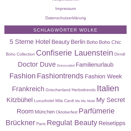
Impressum
Datenschutzerklärung
SCHLAGWÖRTER WOLKE
5 Sterne Hotel
Beauty
Berlin
Boho
Boho Chic
Confiserie Lauenstein
Boho Collection
Dirndl
Doctor Duve
Familienurlaub
Dresscoded
Fashion
Fashiontrends
Fashion Week
Italien
Frankreich
Griechenland
Herbsttrends
Kitzbühel
My Secret
Luxushotel
Mila Cardi
Miu Miu
Mode
Parfümerie
Room
München
Oktoberfest
Brückner
Regulat Beauty
Reisetipps
Paris