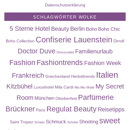
Datenschutzerklärung
SCHLAGWÖRTER WOLKE
5 Sterne Hotel
Beauty
Berlin
Boho
Boho Chic
Confiserie Lauenstein
Boho Collection
Dirndl
Doctor Duve
Familienurlaub
Dresscoded
Fashion
Fashiontrends
Fashion Week
Italien
Frankreich
Griechenland
Herbsttrends
Kitzbühel
My Secret
Luxushotel
Mila Cardi
Miu Miu
Mode
Parfümerie
Room
München
Oktoberfest
Brückner
Regulat Beauty
Reisetipps
Paris
sweet
Schmuck
Shooting
Saint Tropez
Schatzi
Schuhe