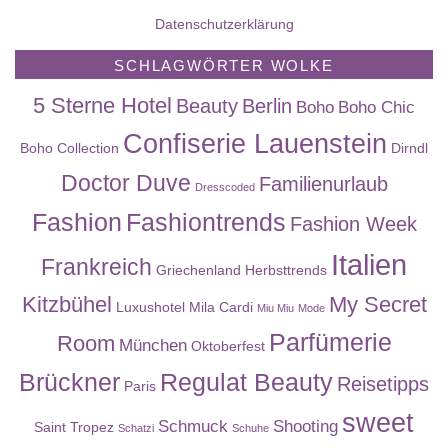
Datenschutzerklärung
SCHLAGWÖRTER WOLKE
5 Sterne Hotel
Beauty
Berlin
Boho
Boho Chic
Confiserie Lauenstein
Boho Collection
Dirndl
Doctor Duve
Familienurlaub
Dresscoded
Fashion
Fashiontrends
Fashion Week
Italien
Frankreich
Griechenland
Herbsttrends
Kitzbühel
My Secret
Luxushotel
Mila Cardi
Miu Miu
Mode
Parfümerie
Room
München
Oktoberfest
Brückner
Regulat Beauty
Reisetipps
Paris
sweet
Schmuck
Shooting
Saint Tropez
Schatzi
Schuhe