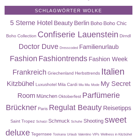
SCHLAGWÖRTER WOLKE
5 Sterne Hotel
Beauty
Berlin
Boho
Boho Chic
Confiserie Lauenstein
Boho Collection
Dirndl
Doctor Duve
Familienurlaub
Dresscoded
Fashion
Fashiontrends
Fashion Week
Italien
Frankreich
Griechenland
Herbsttrends
Kitzbühel
My Secret
Luxushotel
Mila Cardi
Miu Miu
Mode
Parfümerie
Room
München
Oktoberfest
Brückner
Regulat Beauty
Reisetipps
Paris
sweet
Schmuck
Shooting
Saint Tropez
Schatzi
Schuhe
deluxe
Tegernsee
Toskana
Urlaub
Valentino
VIPs
Wellness in Kitzbühel