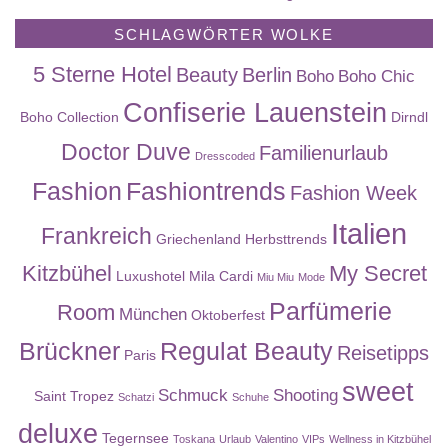
SCHLAGWÖRTER WOLKE
5 Sterne Hotel
Beauty
Berlin
Boho
Boho Chic
Confiserie Lauenstein
Boho Collection
Dirndl
Doctor Duve
Familienurlaub
Dresscoded
Fashion
Fashiontrends
Fashion Week
Italien
Frankreich
Griechenland
Herbsttrends
Kitzbühel
My Secret
Luxushotel
Mila Cardi
Miu Miu
Mode
Parfümerie
Room
München
Oktoberfest
Brückner
Regulat Beauty
Reisetipps
Paris
sweet
Schmuck
Shooting
Saint Tropez
Schatzi
Schuhe
deluxe
Tegernsee
Toskana
Urlaub
Valentino
VIPs
Wellness in Kitzbühel