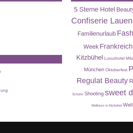
5 Sterne Hotel
Beaut
Confiserie Lauen
Fash
Familienurlaub
Frankreich
Week
Kitzbühel
Luxushotel
Mil
P
München
Oktoberfest
n
Regulat Beauty
R
rung
sweet d
Shooting
Schuhe
Well
Wellness in Kitzbühel