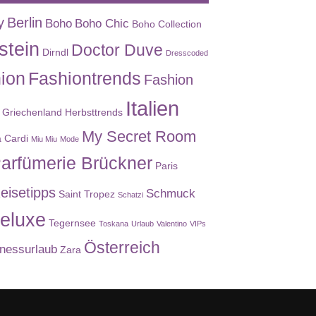
y
Berlin
Boho
Boho Chic
Boho Collection
stein
Doctor Duve
Dirndl
Dresscoded
ion
Fashiontrends
Fashion
Italien
Griechenland
Herbsttrends
My Secret Room
a Cardi
Miu Miu
Mode
arfümerie Brückner
Paris
eisetipps
Schmuck
Saint Tropez
Schatzi
eluxe
Tegernsee
Toskana
Urlaub
Valentino
VIPs
Österreich
nessurlaub
Zara