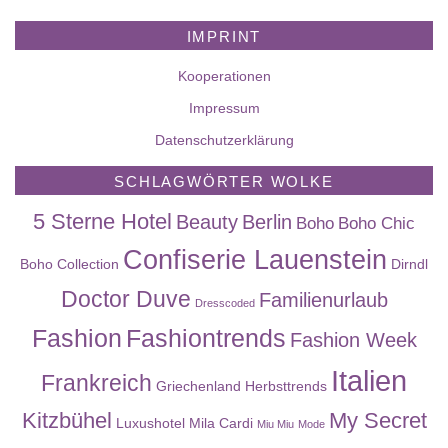
IMPRINT
Kooperationen
Impressum
Datenschutzerklärung
SCHLAGWÖRTER WOLKE
5 Sterne Hotel
Beauty
Berlin
Boho
Boho Chic
Confiserie Lauenstein
Boho Collection
Dirndl
Doctor Duve
Familienurlaub
Dresscoded
Fashion
Fashiontrends
Fashion Week
Italien
Frankreich
Griechenland
Herbsttrends
Kitzbühel
My Secret
Luxushotel
Mila Cardi
Miu Miu
Mode