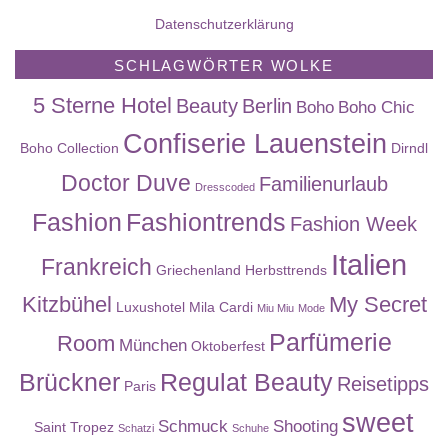
Datenschutzerklärung
SCHLAGWÖRTER WOLKE
5 Sterne Hotel
Beauty
Berlin
Boho
Boho Chic
Confiserie Lauenstein
Boho Collection
Dirndl
Doctor Duve
Familienurlaub
Dresscoded
Fashion
Fashiontrends
Fashion Week
Italien
Frankreich
Griechenland
Herbsttrends
Kitzbühel
My Secret
Luxushotel
Mila Cardi
Miu Miu
Mode
Parfümerie
Room
München
Oktoberfest
Brückner
Regulat Beauty
Reisetipps
Paris
sweet
Schmuck
Shooting
Saint Tropez
Schatzi
Schuhe