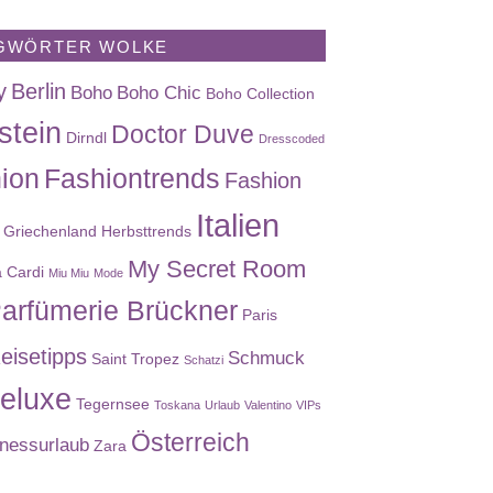
GWÖRTER WOLKE
y
Berlin
Boho
Boho Chic
Boho Collection
stein
Doctor Duve
Dirndl
Dresscoded
ion
Fashiontrends
Fashion
Italien
Griechenland
Herbsttrends
My Secret Room
a Cardi
Miu Miu
Mode
arfümerie Brückner
Paris
eisetipps
Schmuck
Saint Tropez
Schatzi
eluxe
Tegernsee
Toskana
Urlaub
Valentino
VIPs
Österreich
nessurlaub
Zara