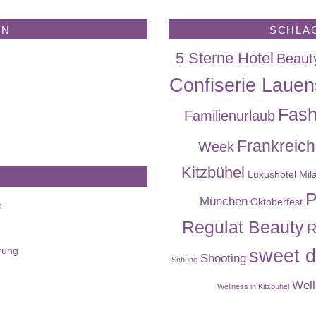
EN
SCHLA
5 Sterne Hotel
Beaut
Confiserie Lauen
Fash
Familienurlaub
Frankreich
Week
Kitzbühel
Luxushotel
Mil
P
München
Oktoberfest
n
Regulat Beauty
R
rung
sweet d
Shooting
Schuhe
Well
Wellness in Kitzbühel