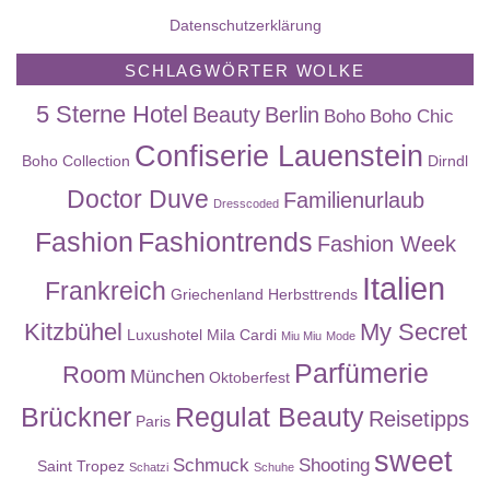
Datenschutzerklärung
SCHLAGWÖRTER WOLKE
5 Sterne Hotel
Beauty
Berlin
Boho
Boho Chic
Confiserie Lauenstein
Boho Collection
Dirndl
Doctor Duve
Familienurlaub
Dresscoded
Fashion
Fashiontrends
Fashion Week
Italien
Frankreich
Griechenland
Herbsttrends
Kitzbühel
My Secret
Luxushotel
Mila Cardi
Miu Miu
Mode
Parfümerie
Room
München
Oktoberfest
Brückner
Regulat Beauty
Reisetipps
Paris
sweet
Schmuck
Shooting
Saint Tropez
Schatzi
Schuhe