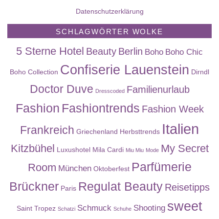
Datenschutzerklärung
SCHLAGWÖRTER WOLKE
5 Sterne Hotel
Beauty
Berlin
Boho
Boho Chic
Confiserie Lauenstein
Boho Collection
Dirndl
Doctor Duve
Familienurlaub
Dresscoded
Fashion
Fashiontrends
Fashion Week
Italien
Frankreich
Griechenland
Herbsttrends
Kitzbühel
My Secret
Luxushotel
Mila Cardi
Miu Miu
Mode
Parfümerie
Room
München
Oktoberfest
Brückner
Regulat Beauty
Reisetipps
Paris
sweet
Schmuck
Shooting
Saint Tropez
Schatzi
Schuhe