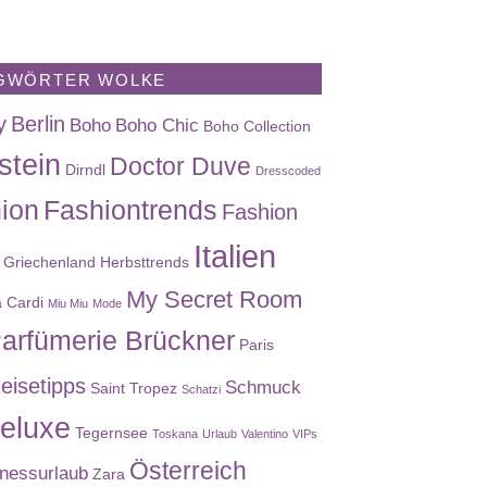
GWÖRTER WOLKE
y
Berlin
Boho
Boho Chic
Boho Collection
stein
Doctor Duve
Dirndl
Dresscoded
ion
Fashiontrends
Fashion
Italien
Griechenland
Herbsttrends
My Secret Room
a Cardi
Miu Miu
Mode
arfümerie Brückner
Paris
eisetipps
Schmuck
Saint Tropez
Schatzi
eluxe
Tegernsee
Toskana
Urlaub
Valentino
VIPs
Österreich
nessurlaub
Zara