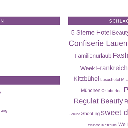
EN
SCHLA
5 Sterne Hotel
Beaut
Confiserie Lauen
Fash
Familienurlaub
Frankreich
Week
Kitzbühel
Luxushotel
Mil
P
München
Oktoberfest
n
Regulat Beauty
R
rung
sweet d
Shooting
Schuhe
Well
Wellness in Kitzbühel