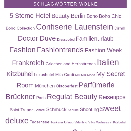
SCHLAGWÖRTER WOLKE
5 Sterne Hotel
Beauty
Berlin
Boho
Boho Chic
Confiserie Lauenstein
Boho Collection
Dirndl
Doctor Duve
Familienurlaub
Dresscoded
Fashion
Fashiontrends
Fashion Week
Italien
Frankreich
Griechenland
Herbsttrends
Kitzbühel
My Secret
Luxushotel
Mila Cardi
Miu Miu
Mode
Parfümerie
Room
München
Oktoberfest
Brückner
Regulat Beauty
Reisetipps
Paris
sweet
Schmuck
Shooting
Saint Tropez
Schatzi
Schuhe
deluxe
Tegernsee
Toskana
Urlaub
Valentino
VIPs
Wellness in Kitzbühel