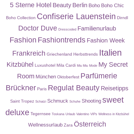
5 Sterne Hotel
Beauty
Berlin
Boho
Boho Chic
Confiserie Lauenstein
Boho Collection
Dirndl
Doctor Duve
Familienurlaub
Dresscoded
Fashion
Fashiontrends
Fashion Week
Italien
Frankreich
Griechenland
Herbsttrends
Kitzbühel
My Secret
Luxushotel
Mila Cardi
Miu Miu
Mode
Parfümerie
Room
München
Oktoberfest
Brückner
Regulat Beauty
Reisetipps
Paris
sweet
Schmuck
Shooting
Saint Tropez
Schatzi
Schuhe
deluxe
Tegernsee
Toskana
Urlaub
Valentino
VIPs
Wellness in Kitzbühel
Österreich
Wellnessurlaub
Zara