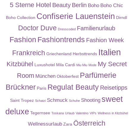
5 Sterne Hotel
Beauty
Berlin
Boho
Boho Chic
Confiserie Lauenstein
Boho Collection
Dirndl
Doctor Duve
Familienurlaub
Dresscoded
Fashion
Fashiontrends
Fashion Week
Italien
Frankreich
Griechenland
Herbsttrends
Kitzbühel
My Secret
Luxushotel
Mila Cardi
Miu Miu
Mode
Parfümerie
Room
München
Oktoberfest
Brückner
Regulat Beauty
Reisetipps
Paris
sweet
Schmuck
Shooting
Saint Tropez
Schatzi
Schuhe
deluxe
Tegernsee
Toskana
Urlaub
Valentino
VIPs
Wellness in Kitzbühel
Österreich
Wellnessurlaub
Zara