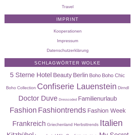
Travel
IMPRINT
Kooperationen
Impressum
Datenschutzerklärung
SCHLAGWÖRTER WOLKE
5 Sterne Hotel
Beauty
Berlin
Boho
Boho Chic
Confiserie Lauenstein
Boho Collection
Dirndl
Doctor Duve
Familienurlaub
Dresscoded
Fashion
Fashiontrends
Fashion Week
Italien
Frankreich
Griechenland
Herbsttrends
Kitzbühel
My Secret