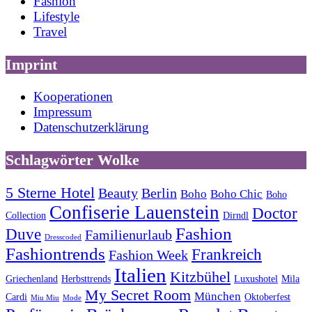
Fashion
Lifestyle
Travel
Imprint
Kooperationen
Impressum
Datenschutzerklärung
Schlagwörter Wolke
5 Sterne Hotel
Beauty
Berlin
Boho
Boho Chic
Boho
Confiserie Lauenstein
Doctor
Collection
Dirndl
Fashion
Duve
Familienurlaub
Dresscoded
Fashiontrends
Frankreich
Fashion Week
Italien
Kitzbühel
Griechenland
Herbsttrends
Luxushotel
Mila
My Secret Room
München
Cardi
Oktoberfest
Miu Miu
Mode