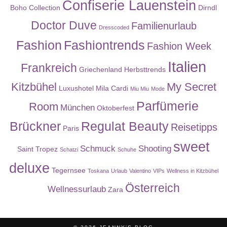
Confiserie Lauenstein
Boho Collection
Dirndl
Doctor Duve
Familienurlaub
Dresscoded
Fashion
Fashiontrends
Fashion Week
Italien
Frankreich
Griechenland
Herbsttrends
Kitzbühel
My Secret
Luxushotel
Mila Cardi
Miu Miu
Mode
Parfümerie
Room
München
Oktoberfest
Brückner
Regulat Beauty
Reisetipps
Paris
sweet
Schmuck
Shooting
Saint Tropez
Schatzi
Schuhe
deluxe
Tegernsee
Toskana
Urlaub
Valentino
VIPs
Wellness in Kitzbühel
Österreich
Wellnessurlaub
Zara