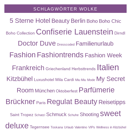
SCHLAGWÖRTER WOLKE
5 Sterne Hotel
Beauty
Berlin
Boho
Boho Chic
Confiserie Lauenstein
Boho Collection
Dirndl
Doctor Duve
Familienurlaub
Dresscoded
Fashion
Fashiontrends
Fashion Week
Italien
Frankreich
Griechenland
Herbsttrends
Kitzbühel
My Secret
Luxushotel
Mila Cardi
Miu Miu
Mode
Parfümerie
Room
München
Oktoberfest
Brückner
Regulat Beauty
Reisetipps
Paris
sweet
Schmuck
Shooting
Saint Tropez
Schatzi
Schuhe
deluxe
Tegernsee
Toskana
Urlaub
Valentino
VIPs
Wellness in Kitzbühel